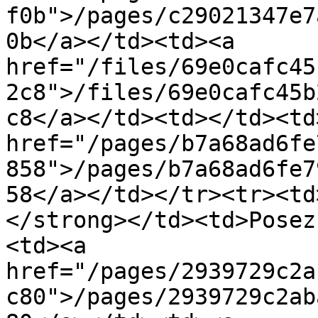
f0b">/pages/c29021347e7
0b</a></td><td><a 
href="/files/69e0cafc45
2c8">/files/69e0cafc45b
c8</a></td><td></td><td>
href="/pages/b7a68ad6fe
858">/pages/b7a68ad6fe7
58</a></td></tr><tr><td
</strong></td><td>Posez
<td><a 
href="/pages/2939729c2a
c80">/pages/2939729c2ab