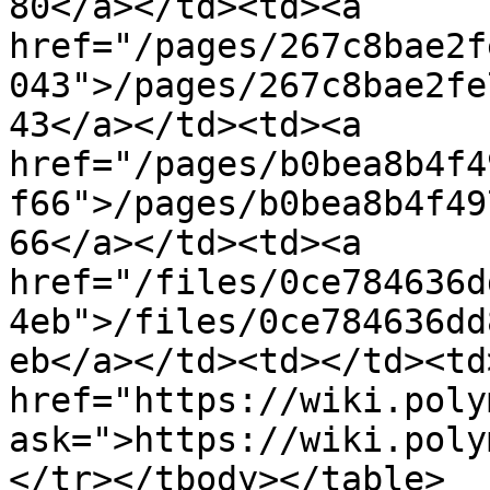
80</a></td><td><a 
href="/pages/267c8bae2f
043">/pages/267c8bae2fe
43</a></td><td><a 
href="/pages/b0bea8b4f4
f66">/pages/b0bea8b4f49
66</a></td><td><a 
href="/files/0ce784636d
4eb">/files/0ce784636dd
eb</a></td><td></td><td>
href="https://wiki.poly
ask=">https://wiki.poly
</tr></tbody></table>
