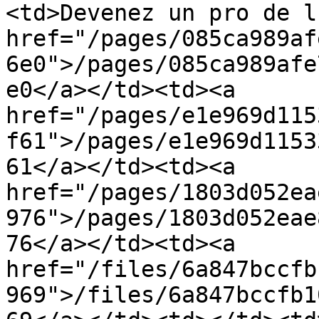
<td>Devenez un pro de l
href="/pages/085ca989af
6e0">/pages/085ca989afe
e0</a></td><td><a 
href="/pages/e1e969d115
f61">/pages/e1e969d1153
61</a></td><td><a 
href="/pages/1803d052ea
976">/pages/1803d052eae
76</a></td><td><a 
href="/files/6a847bccfb
969">/files/6a847bccfb1