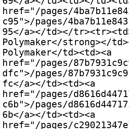
69</a></td><td></td><td>
href="/pages/4ba7b11e84
c95">/pages/4ba7b11e843
95</a></td></tr><tr><td
Polymaker</strong></td>
Polymaker</td><td><a 
href="/pages/87b7931c9c
dfc">/pages/87b7931c9c9
fc</a></td><td><a 
href="/pages/d8616d4471
c6b">/pages/d8616d44717
6b</a></td><td><a 
href="/pages/c29021347e