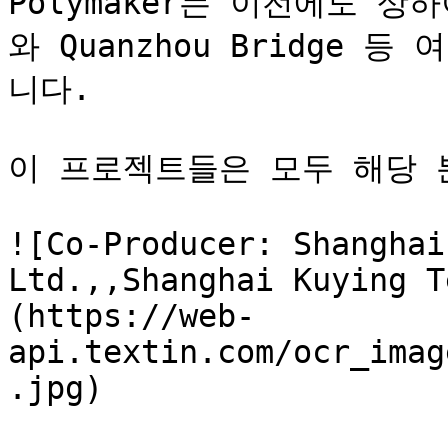
Polymaker는 이전에도 상하이 
와 Quanzhou Bridge 
니다.

이 프로젝트들은 모두 해당 
![Co-Producer: Shanghai
Ltd.,,Shanghai Kuying T
(https://web-
api.textin.com/ocr_imag
.jpg)
