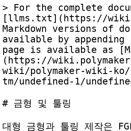
> For the complete docu
[llms.txt](https://wiki
Markdown versions of do
available by appending 
page is available as [M
(https://wiki.polymaker
wiki/polymaker-wiki-ko/
tm/undefined-1/undefine
# 금형 및 툴링

대형 금형과 툴링 제작은 FG