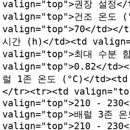
valign="top">권장 설정</td
valign="top">건조 온도 (°
valign="top">70</td></
시간 (h)</td><td valign=
valign="top">최대 수분 함량
valign="top">0.82</td>
럴 1존 온도 (°C)</td><td 
</tr><tr><td valign="t
valign="top">210 - 230<
valign="top">배럴 3존 온도
valign="top">210 - 230<