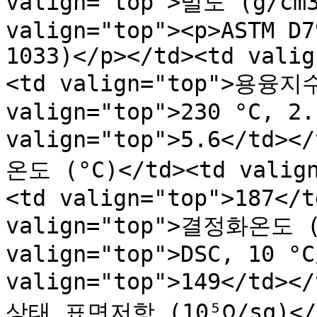
valign="top">밀도 (g/cm3
valign="top"><p>ASTM D7
1033)</p></td><td valig
<td valign="top">용융지수 
valign="top">230 °C, 2.
valign="top">5.6</td><
온도 (°C)</td><td valign
<td valign="top">187</t
valign="top">결정화온도 (°
valign="top">DSC, 10 °C
valign="top">149</td><
상태 표면저항 (10⁵Ω/sq)</td