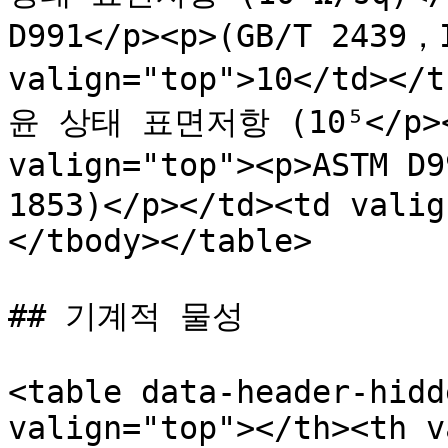
D991</p><p>(GB/T 2439，I
valign="top">10</td></
윤 상태 표면저항 (10⁵</p><p>
valign="top"><p>ASTM D9
1853)</p></td><td valig
</tbody></table>

## 기계적 물성

<table data-header-hidd
valign="top"></th><th v