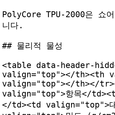
PolyCore TPU-2000은 
니다.

## 물리적 물성

<table data-header-hidd
valign="top"></th><th v
valign="top"></th></tr>
valign="top">항목</td><
</td><td valign="top">