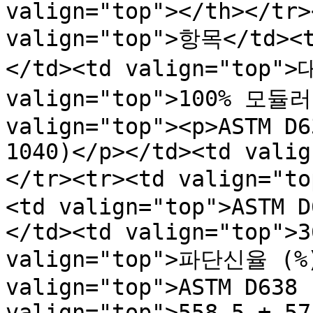
valign="top"></th></tr>
valign="top">항목</td><
</td><td valign="top">
valign="top">100% 모듈러스
valign="top"><p>ASTM D6
1040)</p></td><td valig
</tr><tr><td valign="
<td valign="top">ASTM D
</td><td valign="top">3
valign="top">파단신율 (%) 
valign="top">ASTM D638 
valign="top">558.5 ± 57