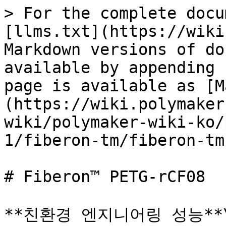
> For the complete docu
[llms.txt](https://wiki
Markdown versions of do
available by appending 
page is available as [M
(https://wiki.polymaker
wiki/polymaker-wiki-ko/
1/fiberon-tm/fiberon-tm
# Fiberon™ PETG-rCF08

**친환경 엔지니어링 성능**\