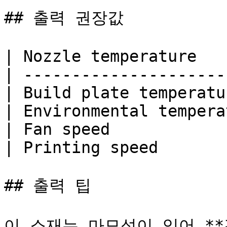
## 출력 권장값

| Nozzle temperature   
| ---------------------
| Build plate temperatu
| Environmental tempera
| Fan speed            
| Printing speed       
## 출력 팁

이 소재는 마모성이 있어 **