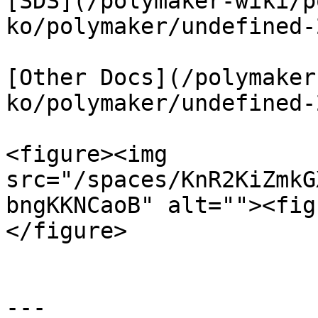
[SDS](/polymaker-wiki/p
ko/polymaker/undefined-
[Other Docs](/polymaker
ko/polymaker/undefined-
<figure><img 
src="/spaces/KnR2KiZmkG
bngKKNCaoB" alt=""><fig
</figure>

---
