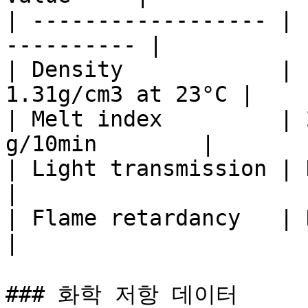
| ------------------ | 
---------- |

| Density            | 
1.31g/cm3 at 23°C |

| Melt index         | 
g/10min        |

| Light transmission | N/A    
|

| Flame retardancy   | N/A    
|

### 화학 저항 데이터
