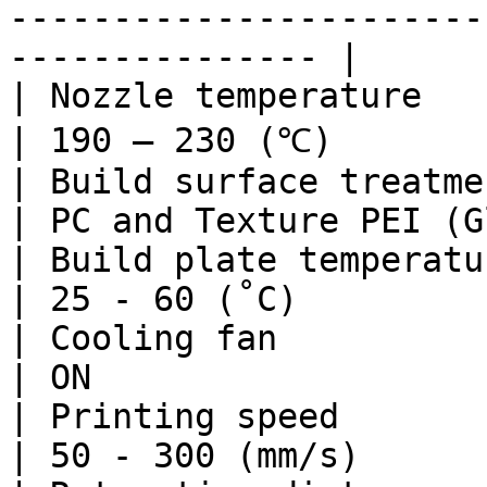
-----------------------
--------------- |

| Nozzle temperature                                                        
| 190 – 230 (℃)        
| Build surface treatment                                             
| PC and Texture PEI (G
| Build plate temperature                                             
| 25 - 60 (˚C)         
| Cooling fan                                                               
| ON                   
| Printing speed                                                            
| 50 - 300 (mm/s)      