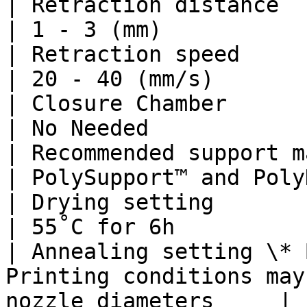
| Retraction distance                                                       
| 1 - 3 (mm)           
| Retraction speed                                                          
| 20 - 40 (mm/s)       
| Closure Chamber                                                           
| No Needed            
| Recommended support material                            
| PolySupport™ and Poly
| Drying setting                                                            
| 55˚C for 6h          
| Annealing setting \* 
Printing conditions may
nozzle diameters     |
