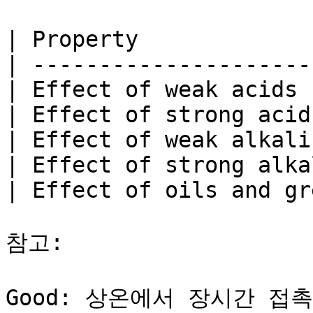
| Property             
| ---------------------
| Effect of weak acids 
| Effect of strong acid
| Effect of weak alkali
| Effect of strong alka
| Effect of oils and gr
참고:

Good: 상온에서 장시간 접