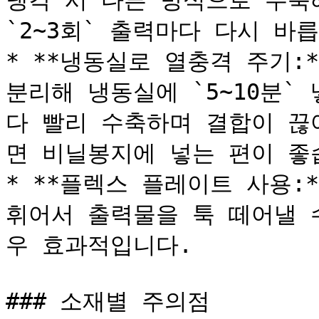
냉각 시 다른 방식으로 수축해
`2~3회` 출력마다 다시 바릅
* **냉동실로 열충격 주기:
분리해 냉동실에 `5~10분`
다 빨리 수축하며 결합이 끊
면 비닐봉지에 넣는 편이 좋습
* **플렉스 플레이트 사용:*
휘어서 출력물을 툭 떼어낼 
우 효과적입니다.

### 소재별 주의점
