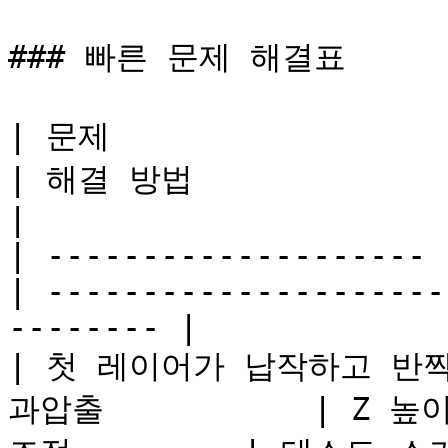
### 빠른 문제 해결표

| 문제                   | 가능성
| 해결 방법                       
|

| -------------------- 
| ---------------------
-------- |

| 첫 레이어가 납작하고 반짝
과압출           | Z 