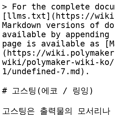
> For the complete docu
[llms.txt](https://wiki
Markdown versions of do
available by appending 
page is available as [M
(https://wiki.polymaker
wiki/polymaker-wiki-ko/
1/undefined-7.md).

# 고스팅(에코 / 링잉)

고스팅은 출력물의 모서리나 