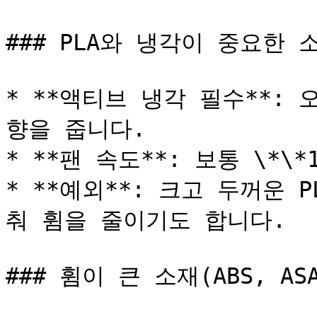
### PLA와 냉각이 중요한 소
* **액티브 냉각 필수**:
향을 줍니다.

* **팬 속도**: 보통 \*\*
* **예외**: 크고 두꺼운 P
춰 휨을 줄이기도 합니다.

### 휨이 큰 소재(ABS, ASA,