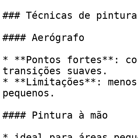
### Técnicas de pintura

#### Aerógrafo

* **Pontos fortes**: co
transições suaves.

* **Limitações**: menos
pequenos.

#### Pintura à mão

* ideal para áreas pequ