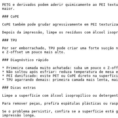
PETG e derivados podem aderir quimicamente ao PEI textu
maior.

### CoPE

CoPE também pode grudar agressivamente em PEI texturiza
Depois da impressão, limpe os resíduos com álcool isopr
### TPU

Por ser emborrachado, TPU pode criar uma forte sucção n
e Z-offset um pouco mais alto.

### Diagnóstico rápido

* Primeira camada muito achatada: suba um pouco o Z-off
* Não soltou após esfriar: reduza temperatura de mesa e
* PEI danificado: evite PET ou CoPE direto na superfíci
* TPU agarrando demais: primeira camada mais lenta, mai
### Dicas extras

Limpe a superfície com álcool isopropílico ou detergent
Para remover peças, prefira espátulas plásticas ou rasp
Se o problema persistir, confira se a superfície está g
impressão longa.
