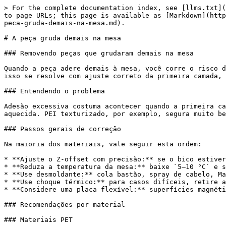
> For the complete documentation index, see [llms.txt](
to page URLs; this page is available as [Markdown](http
peca-gruda-demais-na-mesa.md).

# A peça gruda demais na mesa

### Removendo peças que grudaram demais na mesa

Quando a peça adere demais à mesa, você corre o risco d
isso se resolve com ajuste correto da primeira camada, 
### Entendendo o problema

Adesão excessiva costuma acontecer quando a primeira ca
aquecida. PEI texturizado, por exemplo, segura muito be
### Passos gerais de correção

Na maioria dos materiais, vale seguir esta ordem:

* **Ajuste o Z-offset com precisão:** se o bico estiver
* **Reduza a temperatura da mesa:** baixe `5–10 °C` e s
* **Use desmoldante:** cola bastão, spray de cabelo, Ma
* **Use choque térmico:** para casos difíceis, retire a
* **Considere uma placa flexível:** superfícies magnéti
### Recomendações por material

### Materiais PET
