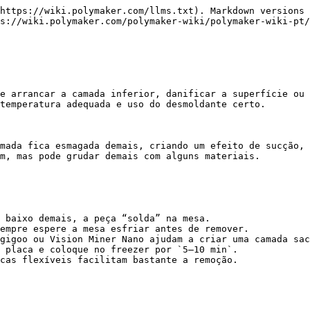
https://wiki.polymaker.com/llms.txt). Markdown versions 
s://wiki.polymaker.com/polymaker-wiki/polymaker-wiki-pt/
e arrancar a camada inferior, danificar a superfície ou 
temperatura adequada e uso do desmoldante certo.

mada fica esmagada demais, criando um efeito de sucção, 
m, mas pode grudar demais com alguns materiais.

 baixo demais, a peça “solda” na mesa.

empre espere a mesa esfriar antes de remover.

gigoo ou Vision Miner Nano ajudam a criar uma camada sac
 placa e coloque no freezer por `5–10 min`.

cas flexíveis facilitam bastante a remoção.
