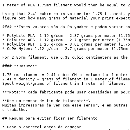
1 meter of PLA 1.75mm filament would then be equal to 2
Using that 2.41 cubic cm in volume for 1.75 filament, y
figure out how many grams of material your print expect
#### **Esses valores são da Polymaker e podem variar po
* PolyLite PLA: 1.19 g/ccm – 2.87 grams per meter (1.75
* PolyLite ABS: 1.12 g/ccm – 2.7 grams per meter (1.75m
* PolyLite PET: 1.25 g/ccm – 3.01 grams per meter (1.75
* CoPA Nylon: 1.12 g/ccm – 2.7 grams per meter (1.75mm 
For 2.85mm filament, use 6.38 cubic centimeters as the 
#### **Resumo**

1.75 mm filament = 2.41 cubic CM in volume for 1 meter 
2.41 x density = grams of filament in 1 meter of filame
Spool weight/grams of filament in 1 meter of filament =
***Nota:** cada fabricante pode usar densidades um pouc
**Use um sensor de fim de filamento**\

Muitas impressoras já vêm com esse sensor, e em outras 
o trabalho.

## Resumo para evitar ficar sem filamento

* Pese o carretel antes de começar.
