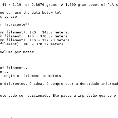
.41 x 1.19, or 2.8679 grams. A 1,000 gram spool of PLA s
ou can use the data below to\

s to use.

r fabricante**

mm filament). 1KG = 348.7 meters.

m filament). 1KG = 370.37 meters

mm filament). 1KG = 332.23 meters

filament). 1KG = 370.37 meters

volume per meter.

of filament.\

nt.\

 length of filament in meters

o diferentes. O ideal é sempre usar a densidade informad
ele pode ser adicionado. Ele pausa a impressão quando o 