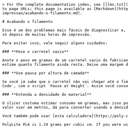
> For the complete documentation index, see [llms.txt](
to page URLs; this page is available as [Markdown](htt
impressao/acabando-o-filamento.md).

# Acabando o filamento

Esse é um dos problemas mais fáceis de diagnosticar e, 
só depois de muitas horas de impressão.

Para evitar isso, vale seguir alguns cuidados:

### **Pese o carretel vazio**

Anote o peso em gramas de um carretel vazio do fabrican
estime quanto filamento ainda resta. Deixe uma margem d
### **Use pausa por altura de camada**

Se você já sabe que o carretel não vai chegar até o fim
Code`, com o script `Pause at Height`. Assim você conse
### **Entenda a densidade do material**

O slicer costuma estimar consumo em gramas, mas isso po
valor vier em metros, dá para converter usando a densid
Você também pode usar [esta calculadora](https://poly-c
PolyLite PLA is 1.19 grams per cubic cm. If you were us