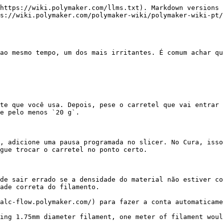
https://wiki.polymaker.com/llms.txt). Markdown versions 
ps://wiki.polymaker.com/polymaker-wiki/polymaker-wiki-pt/
ao mesmo tempo, um dos mais irritantes. É comum achar qu
te que você usa. Depois, pese o carretel que vai entrar 
e pelo menos `20 g`.

, adicione uma pausa programada no slicer. No Cura, isso
gue trocar o carretel no ponto certo.

de sair errado se a densidade do material não estiver co
ade correta do filamento.

alc-flow.polymaker.com/) para fazer a conta automaticame
ing 1.75mm diameter filament, one meter of filament woul