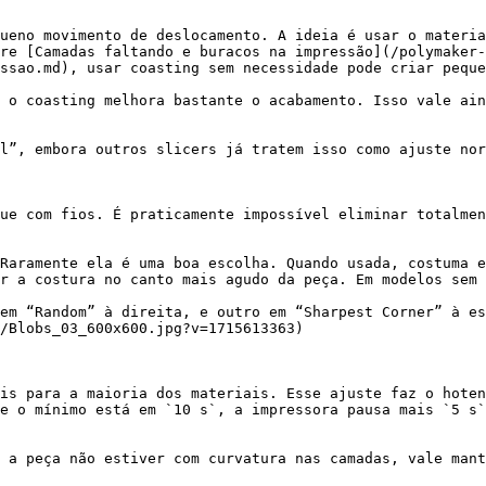
ueno movimento de deslocamento. A ideia é usar o materia
re [Camadas faltando e buracos na impressão](/polymaker
ssao.md), usar coasting sem necessidade pode criar peque
 o coasting melhora bastante o acabamento. Isso vale ain
l”, embora outros slicers já tratem isso como ajuste nor
ue com fios. É praticamente impossível eliminar totalmen
Raramente ela é uma boa escolha. Quando usada, costuma e
r a costura no canto mais agudo da peça. Em modelos sem 
em “Random” à direita, e outro em “Sharpest Corner” à es
/Blobs_03_600x600.jpg?v=1715613363)

is para a maioria dos materiais. Esse ajuste faz o hoten
e o mínimo está em `10 s`, a impressora pausa mais `5 s`
 a peça não estiver com curvatura nas camadas, vale mant