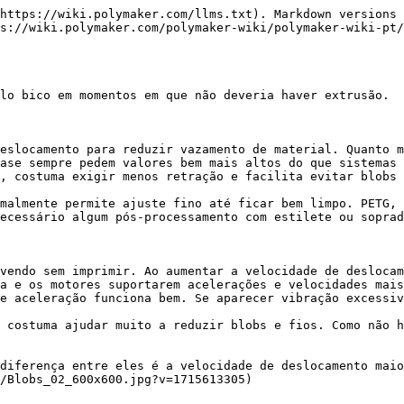
https://wiki.polymaker.com/llms.txt). Markdown versions 
s://wiki.polymaker.com/polymaker-wiki/polymaker-wiki-pt/
lo bico em momentos em que não deveria haver extrusão.

eslocamento para reduzir vazamento de material. Quanto m
ase sempre pedem valores bem mais altos do que sistemas 
, costuma exigir menos retração e facilita evitar blobs 
malmente permite ajuste fino até ficar bem limpo. PETG, 
ecessário algum pós-processamento com estilete ou soprad
vendo sem imprimir. Ao aumentar a velocidade de deslocam
a e os motores suportarem acelerações e velocidades mais
e aceleração funciona bem. Se aparecer vibração excessiv
 costuma ajudar muito a reduzir blobs e fios. Como não h
diferença entre eles é a velocidade de deslocamento maio
/Blobs_02_600x600.jpg?v=1715613305)
