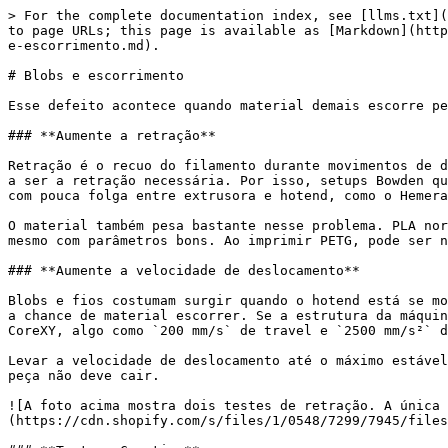
> For the complete documentation index, see [llms.txt](
to page URLs; this page is available as [Markdown](http
e-escorrimento.md).

# Blobs e escorrimento

Esse defeito acontece quando material demais escorre pe
### **Aumente a retração**

Retração é o recuo do filamento durante movimentos de d
a ser a retração necessária. Por isso, setups Bowden qu
com pouca folga entre extrusora e hotend, como o Hemera
O material também pesa bastante nesse problema. PLA nor
mesmo com parâmetros bons. Ao imprimir PETG, pode ser n
### **Aumente a velocidade de deslocamento**

Blobs e fios costumam surgir quando o hotend está se mo
a chance de material escorrer. Se a estrutura da máquin
CoreXY, algo como `200 mm/s` de travel e `2500 mm/s²` d
Levar a velocidade de deslocamento até o máximo estável
peça não deve cair.

![A foto acima mostra dois testes de retração. A única 
(https://cdn.shopify.com/s/files/1/0548/7299/7945/files