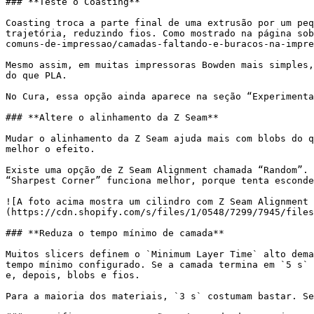
### **Teste o Coasting**

Coasting troca a parte final de uma extrusão por um peq
trajetória, reduzindo fios. Como mostrado na página sob
comuns-de-impressao/camadas-faltando-e-buracos-na-impre
Mesmo assim, em muitas impressoras Bowden mais simples,
do que PLA.

No Cura, essa opção ainda aparece na seção “Experimenta
### **Altere o alinhamento da Z Seam**

Mudar o alinhamento da Z Seam ajuda mais com blobs do q
melhor o efeito.

Existe uma opção de Z Seam Alignment chamada “Random”. 
“Sharpest Corner” funciona melhor, porque tenta esconde
![A foto acima mostra um cilindro com Z Seam Alignment 
(https://cdn.shopify.com/s/files/1/0548/7299/7945/files
### **Reduza o tempo mínimo de camada**

Muitos slicers definem o `Minimum Layer Time` alto dema
tempo mínimo configurado. Se a camada termina em `5 s` 
e, depois, blobs e fios.

Para a maioria dos materiais, `3 s` costumam bastar. Se