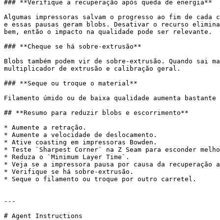
### **Verifique a recuperação após queda de energia**

Algumas impressoras salvam o progresso ao fim de cada c
e essas pausas geram blobs. Desativar o recurso elimina
bem, então o impacto na qualidade pode ser relevante.

### **Cheque se há sobre-extrusão**

Blobs também podem vir de sobre-extrusão. Quando sai ma
multiplicador de extrusão e calibração geral.

### **Seque ou troque o material**

Filamento úmido ou de baixa qualidade aumenta bastante 
## **Resumo para reduzir blobs e escorrimento**

* Aumente a retração.

* Aumente a velocidade de deslocamento.

* Ative coasting em impressoras Bowden.

* Teste `Sharpest Corner` na Z Seam para esconder melho
* Reduza o `Minimum Layer Time`.

* Veja se a impressora pausa por causa da recuperação a
* Verifique se há sobre-extrusão.

* Seque o filamento ou troque por outro carretel.

---

# Agent Instructions
