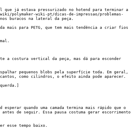
l que já estava pressurizado no hotend para terminar a 
-wiki/polymaker-wiki-pt/dicas-de-impressao/problemas-
nos buracos na lateral da peça.

da mais para PETG, que tem mais tendência a criar fios 
mal.

te a costura vertical da peça, mas dá para esconder 
spalhar pequenos blobs pela superfície toda. Em geral, 
cantos, como cilindros, o efeito ainda pode aparecer.

querda.]
d esperar quando uma camada termina mais rápido que o 
 antes de seguir. Essa pausa costuma gerar escorrimento 
er esse tempo baixo.
