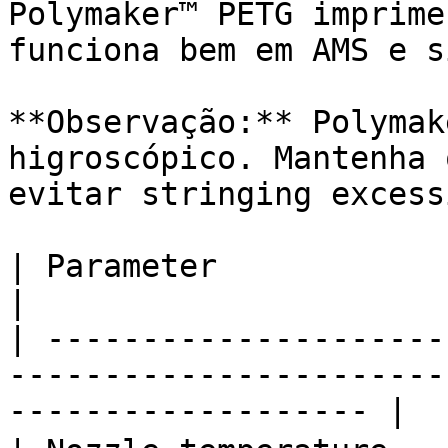
Polymaker™ PETG imprime
funciona bem em AMS e s
**Observação:** Polymak
higroscópico. Mantenha 
evitar stringing excessi
| Parameter               |                                                                           
|

| ---------------------
-----------------------
------------------- |
