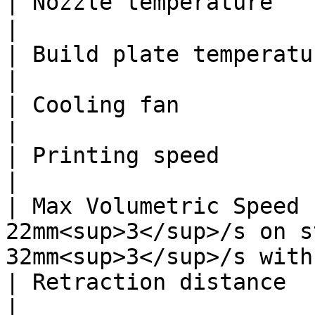
| Nozzle temperature      | 240 – 260 (℃)                         
|

| Build plate temperature | 60 – 70 (˚C)                             
|

| Cooling fan             | 20-60%                                               
|

| Printing speed          | up to 300mm/s                          
|

| Max Volumetric Speed 
22mm<sup>3</sup>/s on s
32mm<sup>3</sup>/s with
| Retraction distance     | 1 - 3 (mm)                                   
|
