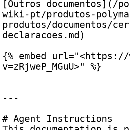
[Outros documentos](/po
wiki-pt/produtos-polyma
produtos/documentos/cer
declaracoes.md)

{% embed url="<https://
v=zRjweP_MGuU>" %}

---

# Agent Instructions

This documentation is p