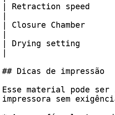
| Retraction speed        | 20 - 40 (mm/s)                        
|

| Closure Chamber         | Not Needed                                   
|

| Drying setting          | 60˚C for 6h                                
|

## Dicas de impressão

Esse material pode ser 
impressora sem exigênci