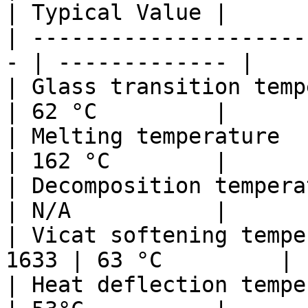
| Typical Value |

| ---------------------
- | ------------- |

| Glass transition tempera
| 62 °C         |

| Melting temperature     
| 162 °C        |

| Decomposition temperatur
| N/A           |

| Vicat softening tempe
1633 | 63 °C         |

| Heat deflection temperat