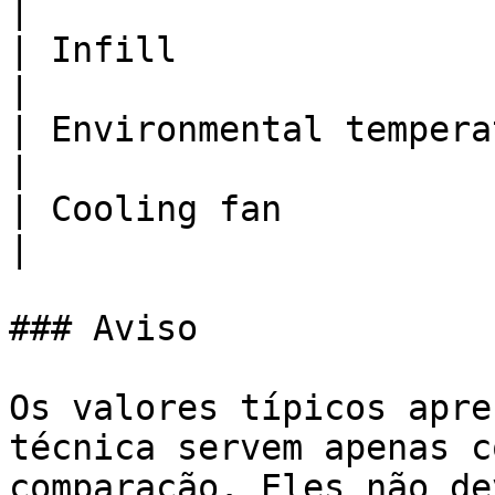
|

| Infill                    | 100
|

| Environmental tempera
|

| Cooling fan               | ON    
|

### Aviso

Os valores típicos apre
técnica servem apenas c
comparação. Eles não de