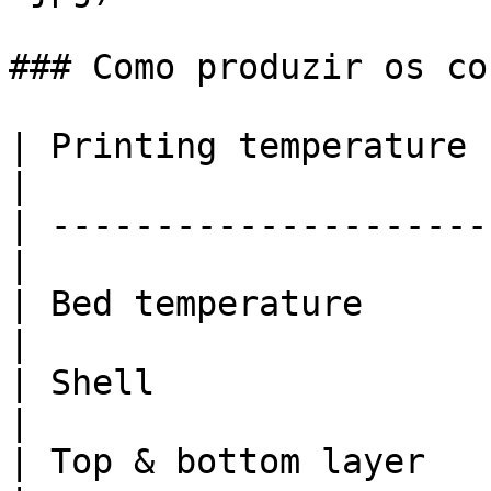
### Como produzir os co
| Printing temperature      | 23
|

| ---------------------
|

| Bed temperature           | 50 
|

| Shell                     | 2      
|

| Top & bottom layer        | 3      