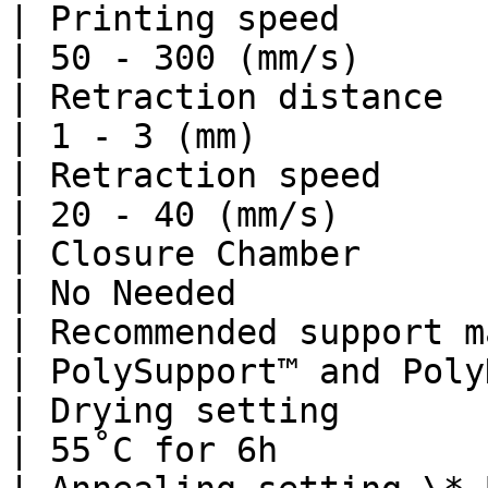
| Printing speed                                                            
| 50 - 300 (mm/s)      
| Retraction distance                                                       
| 1 - 3 (mm)           
| Retraction speed                                                          
| 20 - 40 (mm/s)       
| Closure Chamber                                                           
| No Needed            
| Recommended support material                            
| PolySupport™ and Poly
| Drying setting                                                            
| 55˚C for 6h          