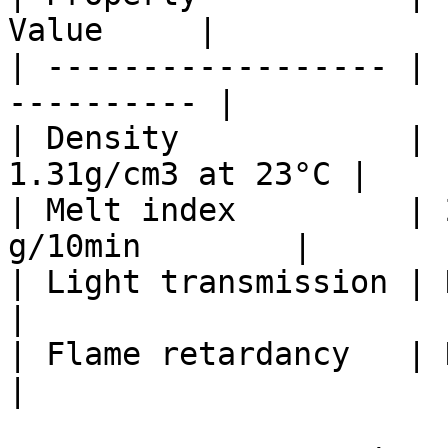
Value     |

| ------------------ | 
---------- |

| Density            | 
1.31g/cm3 at 23°C |

| Melt index         | 
g/10min        |

| Light transmission | N/A    
|

| Flame retardancy   | N/A    
|
