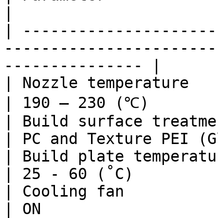
|                      
| ---------------------
-----------------------
--------------- |

| Nozzle temperature                                                        
| 190 – 230 (℃)        
| Build surface treatment                                             
| PC and Texture PEI (G
| Build plate temperature                                             
| 25 - 60 (˚C)         
| Cooling fan                                                               
| ON                   