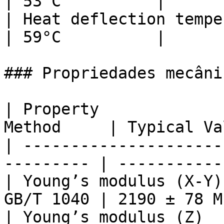
| 53°C          |

| Heat deflection tempera
| 59°C          |

### Propriedades mecânic
| Property             
Method     | Typical Va
| ---------------------
--------- | -----------
| Young’s modulus (X-Y)
GB/T 1040 | 2190 ± 78 M
| Young’s modulus (Z)  