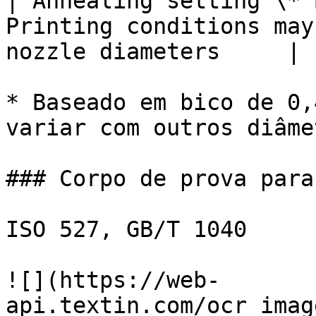
| Annealing setting \* 
Printing conditions may
nozzle diameters     |

* Baseado em bico de 0,
variar com outros diâme
### Corpo de prova para
ISO 527, GB/T 1040

![](https://web-
api.textin.com/ocr_imag