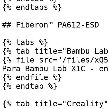
{% endtabs %}

## Fiberon™ PA612-ESD

{% tabs %}

{% tab title="Bambu Lab"
{% file src="/files/xQ5
Para Bambu Lab X1C - en
{% endfile %}

{% endtab %}

{% tab title="Creality" 