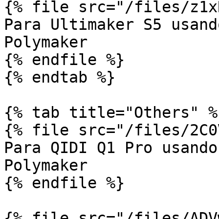
{% file src="/files/z1x
Para Ultimaker S5 usand
Polymaker

{% endfile %}

{% endtab %}

{% tab title="Others" %}
{% file src="/files/2C0
Para QIDI Q1 Pro usando
Polymaker

{% endfile %}

{% file src="/files/ADV