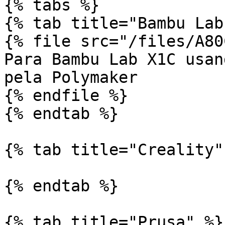
{% tabs %}

{% tab title="Bambu Lab"
{% file src="/files/A80
Para Bambu Lab X1C usan
pela Polymaker

{% endfile %}

{% endtab %}

{% tab title="Creality" 
{% endtab %}

{% tab title="Prusa" %}
