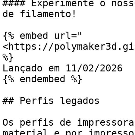
#### Experimente o noss
de filamento!

{% embed url="
<https://polymaker3d.gi
%}

Lançado em 11/02/2026

{% endembed %}

## Perfis legados

Os perfis de impressora
material e por impresso