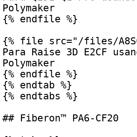
Polymaker

{% endfile %}

{% file src="/files/A8S
Para Raise 3D E2CF usan
Polymaker

{% endfile %}

{% endtab %}

{% endtabs %}

## Fiberon™ PA6-CF20
