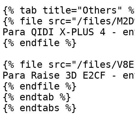
{% tab title="Others" %}
{% file src="/files/M2D
Para QIDI X-PLUS 4 - en
{% endfile %}

{% file src="/files/V8E
Para Raise 3D E2CF - en
{% endfile %}

{% endtab %}

{% endtabs %}
