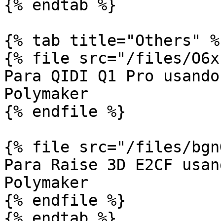
{% endtab %}

{% tab title="Others" %}
{% file src="/files/O6x
Para QIDI Q1 Pro usando
Polymaker

{% endfile %}

{% file src="/files/bgn
Para Raise 3D E2CF usan
Polymaker

{% endfile %}

{% endtab %}
