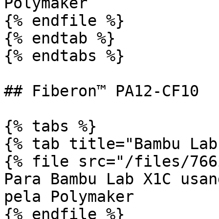
Polymaker

{% endfile %}

{% endtab %}

{% endtabs %}

## Fiberon™ PA12-CF10

{% tabs %}

{% tab title="Bambu Lab"
{% file src="/files/766
Para Bambu Lab X1C usan
pela Polymaker

{% endfile %}
