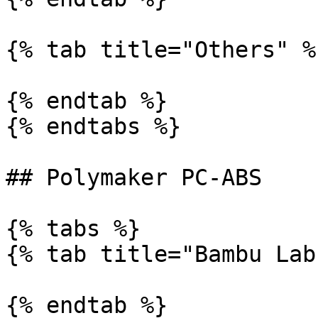
{% tab title="Others" %}
{% endtab %}

{% endtabs %}

## Polymaker PC-ABS

{% tabs %}

{% tab title="Bambu Lab"
{% endtab %}
