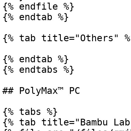
{% endfile %}

{% endtab %}

{% tab title="Others" %}
{% endtab %}

{% endtabs %}

## PolyMax™ PC

{% tabs %}

{% tab title="Bambu Lab"