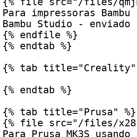
{% file src="/files/qmj
Para impressoras Bambu 
Bambu Studio - enviado 
{% endfile %}

{% endtab %}

{% tab title="Creality" 
{% endtab %}

{% tab title="Prusa" %}

{% file src="/files/x28
Para Prusa MK3S usando 