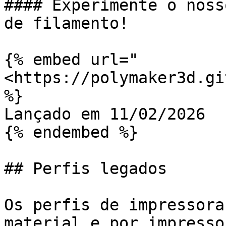
#### Experimente o noss
de filamento!

{% embed url="
<https://polymaker3d.gi
%}

Lançado em 11/02/2026

{% endembed %}

## Perfis legados

Os perfis de impressora
material e por impresso