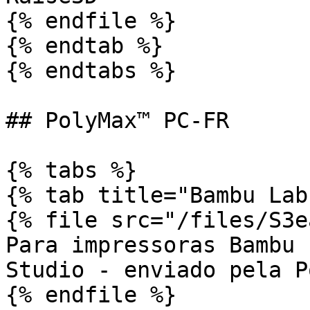
{% endfile %}

{% endtab %}

{% endtabs %}

## PolyMax™ PC-FR

{% tabs %}

{% tab title="Bambu Lab"
{% file src="/files/S3e
Para impressoras Bambu 
Studio - enviado pela P
{% endfile %}
