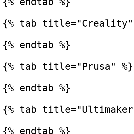
{% endtab %}

{% tab title="Creality" 
{% endtab %}

{% tab title="Prusa" %}

{% endtab %}

{% tab title="Ultimaker"
{% endtab %}
