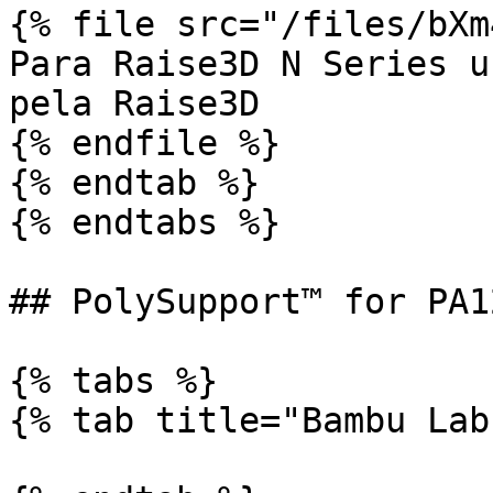
{% file src="/files/bXm
Para Raise3D N Series u
pela Raise3D

{% endfile %}

{% endtab %}

{% endtabs %}

## PolySupport™ for PA12
{% tabs %}

{% tab title="Bambu Lab"