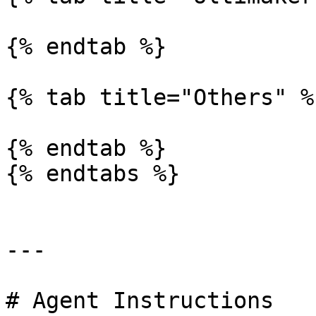
{% endtab %}

{% tab title="Others" %}
{% endtab %}

{% endtabs %}

---

# Agent Instructions
