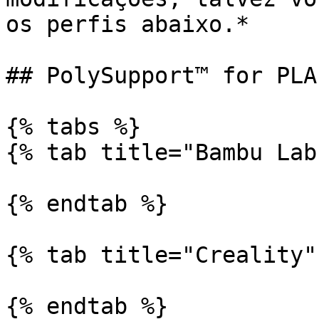
os perfis abaixo.*

## PolySupport™ for PLA

{% tabs %}

{% tab title="Bambu Lab"
{% endtab %}

{% tab title="Creality" 
{% endtab %}
