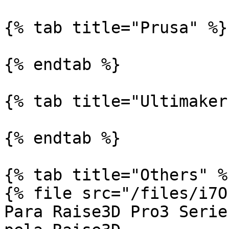
{% tab title="Prusa" %}

{% endtab %}

{% tab title="Ultimaker"
{% endtab %}

{% tab title="Others" %}
{% file src="/files/i7O
Para Raise3D Pro3 Serie