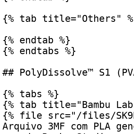
{% tab title="Others" %}
{% endtab %}

{% endtabs %}

## PolyDissolve™ S1 (PVA
{% tabs %}

{% tab title="Bambu Lab"
{% file src="/files/SK9
Arquivo 3MF com PLA gen