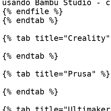
usando Bambu Studio - c
{% endfile %}

{% endtab %}

{% tab title="Creality" 
{% endtab %}

{% tab title="Prusa" %}

{% endtab %}

{% tab title="Ultimaker"