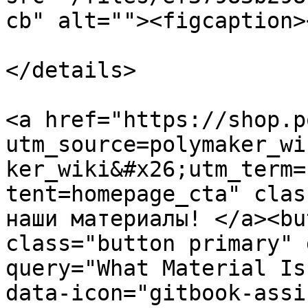
cb" alt=""><figcaption>
</details>

<a href="https://shop.p
utm_source=polymaker_wi
ker_wiki&#x26;utm_term=
tent=homepage_cta" clas
наши материалы! </a><bu
class="button primary" 
query="What Material Is
data-icon="gitbook-assi