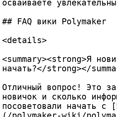
осваиваете увлекательны
## FAQ вики Polymaker

<details>

<summary><strong>Я нови
начать?</strong></summar
Отличный вопрос! Это за
новичок и сколько инфор
посоветовали начать с [
(/polymaker-wiki/polyma