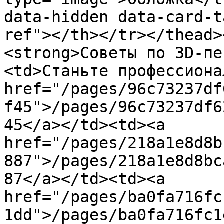
data-hidden data-card-t
ref"></th></tr></thead>
<strong>Советы по 3D-пе
<td>Станьте профессиона
href="/pages/96c73237df
f45">/pages/96c73237df6
45</a></td><td><a 
href="/pages/218a1e8d8b
887">/pages/218a1e8d8bc
87</a></td><td><a 
href="/pages/ba0fa716fc
1dd">/pages/ba0fa716fc1