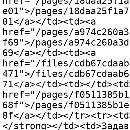
href="/pages/18daa25f1a
e01">/pages/18daa25f1a7
01</a></td><td><a 
href="/pages/a974c260a3
f69">/pages/a974c260a3d
69</a></td><td><a 
href="/files/cdb67cdaab
471">/files/cdb67cdaab6
71</a></td><td></td><td>
href="/pages/f0511385b1
68f">/pages/f0511385b1e
8f</a></td></tr><tr><td
</strong></td><td>Задав