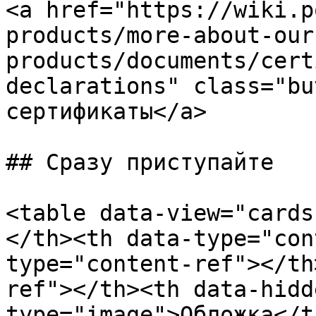
<a href="https://wiki.p
products/more-about-our
products/documents/cert
declarations" class="bu
сертификаты</a>

## Сразу приступайте

<table data-view="cards
</th><th data-type="con
type="content-ref"></th
ref"></th><th data-hidd
type="image">Обложка</t