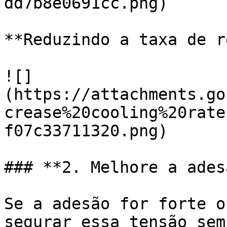
dd7b8e0691cc.png)

**Reduzindo a taxa de r
![]
(https://attachments.go
crease%20cooling%20rate
f07c33711320.png)

### **2. Melhore a ades
Se a adesão for forte o
segurar essa tensão sem